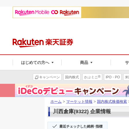
はじめての方へ
商品
®
キャンペーン
国内株式
かぶミニ
IPO・PO
米
ホーム
>
マーケット情報
>
国内株式株価検索
川西倉庫(9322) 企業情報
最近チェックした銘柄･指標