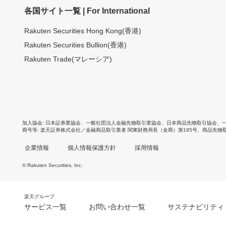
各国サイト一覧 | For International
Rakuten Securities Hong Kong(香港)
Rakuten Securities Bullion(香港)
Rakuten Trade(マレーシア)
加入協会
日本証券業協会
、
一般社団法人金融先物取引業協会
、
日本商品先物取引協会
、
商号等
楽天証券株式会社／金融商品取引業者 関東財務局長（金商）第195号、商品先物
企業情報
個人情報保護方針
採用情報
© Rakuten Securities, Inc.
楽天グループ
サービス一覧
お問い合わせ一覧
サステナビリティ