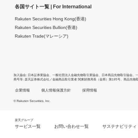
各国サイト一覧 | For International
Rakuten Securities Hong Kong(香港)
Rakuten Securities Bullion(香港)
Rakuten Trade(マレーシア)
加入協会
日本証券業協会
、
一般社団法人金融先物取引業協会
、
日本商品先物取引協会
、
商号等
楽天証券株式会社／金融商品取引業者 関東財務局長（金商）第195号、商品先物
企業情報
個人情報保護方針
採用情報
© Rakuten Securities, Inc.
楽天グループ
サービス一覧
お問い合わせ一覧
サステナビリティ