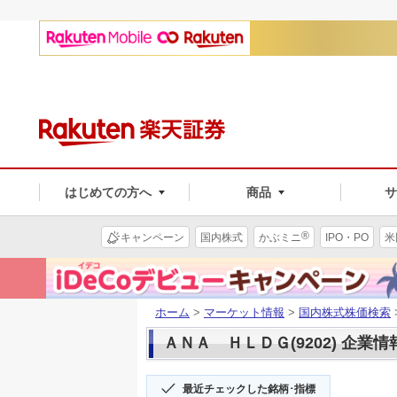
はじめての方へ
商品
®
キャンペーン
国内株式
かぶミニ
IPO・PO
米
ホーム
>
マーケット情報
>
国内株式株価検索
ＡＮＡ ＨＬＤＧ(9202) 企業情
最近チェックした銘柄･指標