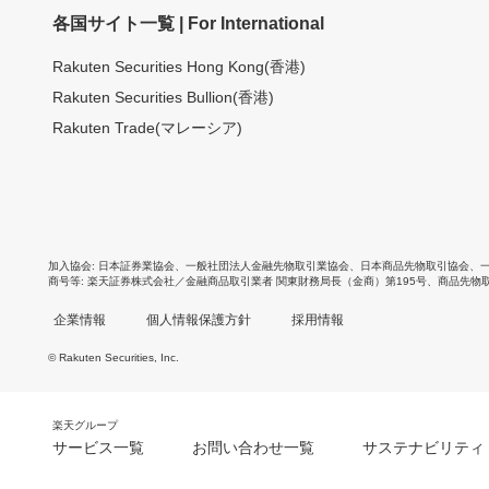
各国サイト一覧 | For International
Rakuten Securities Hong Kong(香港)
Rakuten Securities Bullion(香港)
Rakuten Trade(マレーシア)
加入協会
日本証券業協会
、
一般社団法人金融先物取引業協会
、
日本商品先物取引協会
、
商号等
楽天証券株式会社／金融商品取引業者 関東財務局長（金商）第195号、商品先物
企業情報
個人情報保護方針
採用情報
© Rakuten Securities, Inc.
楽天グループ
サービス一覧
お問い合わせ一覧
サステナビリティ