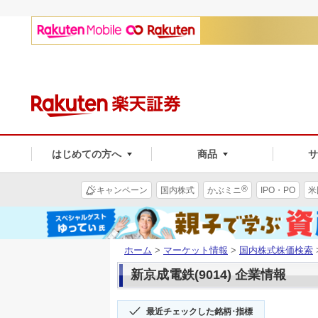
はじめての方へ
商品
®
キャンペーン
国内株式
かぶミニ
IPO・PO
米
ホーム
>
マーケット情報
>
国内株式株価検索
新京成電鉄(9014) 企業情報
最近チェックした銘柄･指標