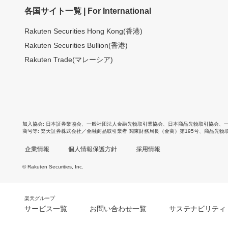
各国サイト一覧 | For International
Rakuten Securities Hong Kong(香港)
Rakuten Securities Bullion(香港)
Rakuten Trade(マレーシア)
加入協会
日本証券業協会
、
一般社団法人金融先物取引業協会
、
日本商品先物取引協会
、
商号等
楽天証券株式会社／金融商品取引業者 関東財務局長（金商）第195号、商品先物
企業情報
個人情報保護方針
採用情報
© Rakuten Securities, Inc.
楽天グループ
サービス一覧
お問い合わせ一覧
サステナビリティ