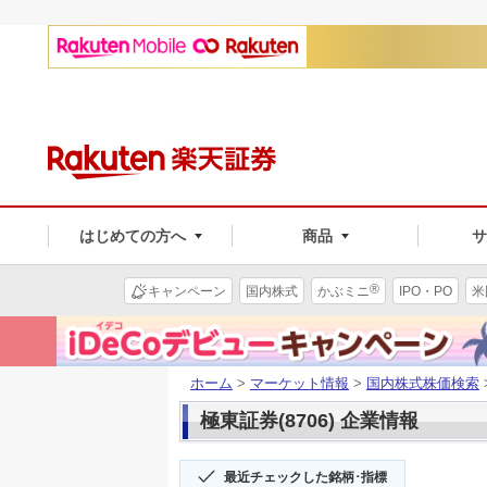
はじめての方へ
商品
®
キャンペーン
国内株式
かぶミニ
IPO・PO
米
ホーム
>
マーケット情報
>
国内株式株価検索
極東証券(8706) 企業情報
最近チェックした銘柄･指標