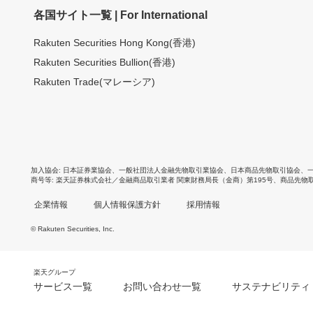
各国サイト一覧 | For International
Rakuten Securities Hong Kong(香港)
Rakuten Securities Bullion(香港)
Rakuten Trade(マレーシア)
加入協会
日本証券業協会
、
一般社団法人金融先物取引業協会
、
日本商品先物取引協会
、
商号等
楽天証券株式会社／金融商品取引業者 関東財務局長（金商）第195号、商品先物
企業情報
個人情報保護方針
採用情報
© Rakuten Securities, Inc.
楽天グループ
サービス一覧
お問い合わせ一覧
サステナビリティ