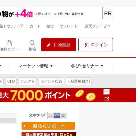
PR
報トウシル
カード
銀行
ウォレット
楽天グループ
口座開設
ログイン
お客様サポート
検索
マーケット情報
学び･セミナー
X
CFD
ロボアド
ポイント投資
IFA(運用相談)