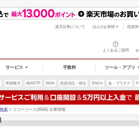
楽天証券について
法人のお客様
投資情
よくあるご質問
サービス
手数料
ツール・アプリ
米国株式
海外ETF
NISA
投資信託・積立
iDeCo
金・プラチナ
F
検索
> リコーリース(8566) 企業情報
報