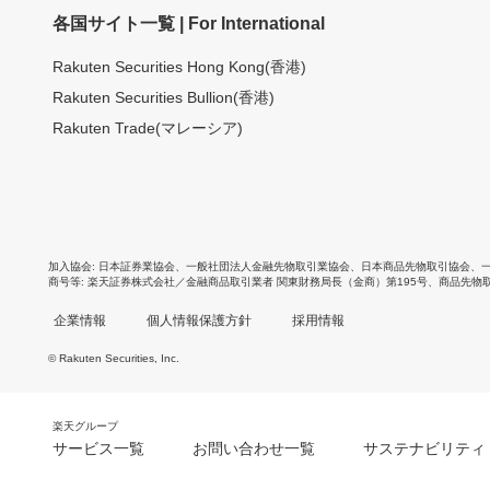
各国サイト一覧 | For International
Rakuten Securities Hong Kong(香港)
Rakuten Securities Bullion(香港)
Rakuten Trade(マレーシア)
加入協会
日本証券業協会
、
一般社団法人金融先物取引業協会
、
日本商品先物取引協会
、
商号等
楽天証券株式会社／金融商品取引業者 関東財務局長（金商）第195号、商品先物
企業情報
個人情報保護方針
採用情報
© Rakuten Securities, Inc.
楽天グループ
サービス一覧
お問い合わせ一覧
サステナビリティ