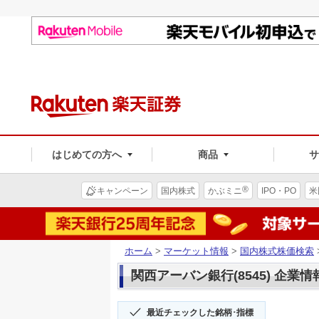
はじめての方へ
商品
®
キャンペーン
国内株式
かぶミニ
IPO・PO
米
ホーム
>
マーケット情報
>
国内株式株価検索
関西アーバン銀行(8545) 企業情
最近チェックした銘柄･指標