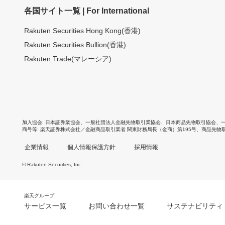
各国サイト一覧 | For International
Rakuten Securities Hong Kong(香港)
Rakuten Securities Bullion(香港)
Rakuten Trade(マレーシア)
加入協会
日本証券業協会
、
一般社団法人金融先物取引業協会
、
日本商品先物取引協会
、
商号等
楽天証券株式会社／金融商品取引業者 関東財務局長（金商）第195号、商品先物
企業情報
個人情報保護方針
採用情報
© Rakuten Securities, Inc.
楽天グループ
サービス一覧
お問い合わせ一覧
サステナビリティ