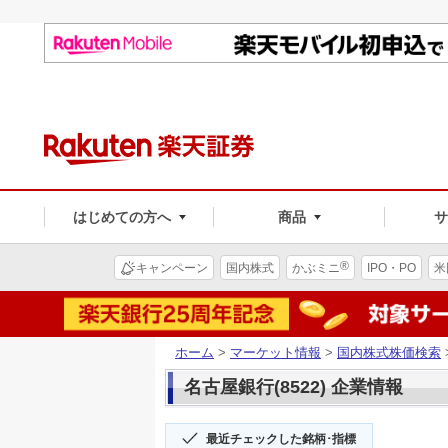
はじめての方へ
商品
®
キャンペーン
国内株式
かぶミニ
IPO・PO
米
ホーム
>
マーケット情報
>
国内株式株価検索
名古屋銀行(8522) 企業情報
最近チェックした銘柄･指標