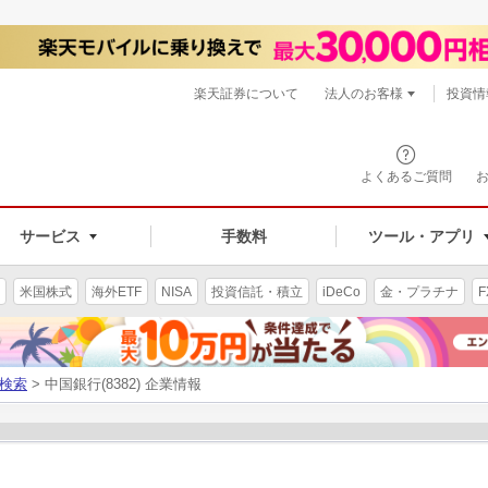
楽天証券について
法人のお客様
投資情
よくあるご質問
サービス
手数料
ツール・アプリ
米国株式
海外ETF
NISA
投資信託・積立
iDeCo
金・プラチナ
F
検索
> 中国銀行(8382) 企業情報