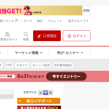
PR
報トウシル
カード
銀行
ウォレット
楽天グループ
口座開設
ログイン
お客様サポート
検索
マーケット情報
学び･セミナー
X
CFD
ロボアド
ポイント投資
IFA(運用相談)