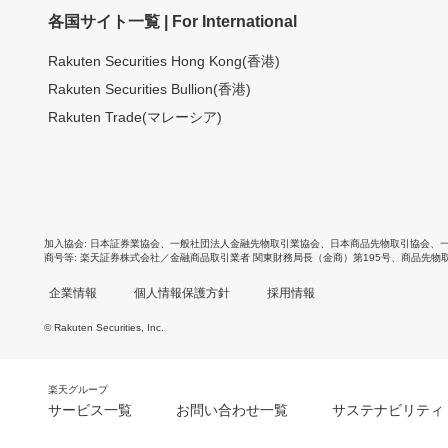
各国サイト一覧 | For International
Rakuten Securities Hong Kong(香港)
Rakuten Securities Bullion(香港)
Rakuten Trade(マレーシア)
加入協会
日本証券業協会
、
一般社団法人金融先物取引業協会
、
日本商品先物取引協会
、
商号等
楽天証券株式会社／金融商品取引業者 関東財務局長（金商）第195号、商品先物
企業情報
個人情報保護方針
採用情報
© Rakuten Securities, Inc.
楽天グループ
サービス一覧
お問い合わせ一覧
サステナビリティ