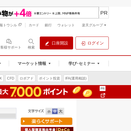
PR
報トウシル
カード
銀行
ウォレット
楽天グループ
口座開設
ログイン
お客様サポート
検索
マーケット情報
学び･セミナー
X
CFD
ロボアド
ポイント投資
IFA(運用相談)