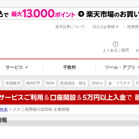
楽天証券について
法人のお客様
投資情
よくあるご質問
サービス
手数料
ツール・アプリ
米国株式
海外ETF
NISA
投資信託・積立
iDeCo
金・プラチナ
F
検索
> 八十二長野銀行(8359) 企業情報
情報