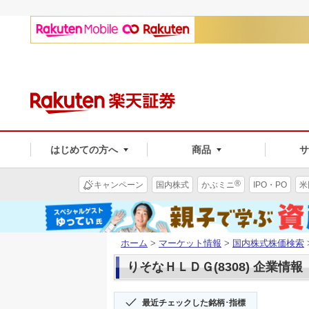
はじめての方へ
商品
®
キャンペーン
国内株式
かぶミニ
IPO・PO
米
ホーム
>
マーケット情報
>
国内株式株価検索
りそなＨＬＤＧ(8308) 企業情報
最近チェックした銘柄･指標