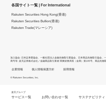
各国サイト一覧 | For International
Rakuten Securities Hong Kong(香港)
Rakuten Securities Bullion(香港)
Rakuten Trade(マレーシア)
加入協会
日本証券業協会
、
一般社団法人金融先物取引業協会
、
日本商品先物取引協会
、
商号等
楽天証券株式会社／金融商品取引業者 関東財務局長（金商）第195号、商品先物
企業情報
個人情報保護方針
採用情報
© Rakuten Securities, Inc.
楽天グループ
サービス一覧
お問い合わせ一覧
サステナビリティ