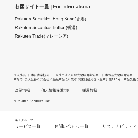
各国サイト一覧 | For International
Rakuten Securities Hong Kong(香港)
Rakuten Securities Bullion(香港)
Rakuten Trade(マレーシア)
加入協会
日本証券業協会
、
一般社団法人金融先物取引業協会
、
日本商品先物取引協会
、
商号等
楽天証券株式会社／金融商品取引業者 関東財務局長（金商）第195号、商品先物
企業情報
個人情報保護方針
採用情報
© Rakuten Securities, Inc.
楽天グループ
サービス一覧
お問い合わせ一覧
サステナビリティ