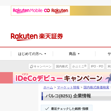
はじめての方へ
商品
®
キャンペーン
国内株式
かぶミニ
IPO・PO
米
ホーム
>
マーケット情報
>
国内株式株価検索
パルコ(8251) 企業情報
最近チェックした銘柄･指標