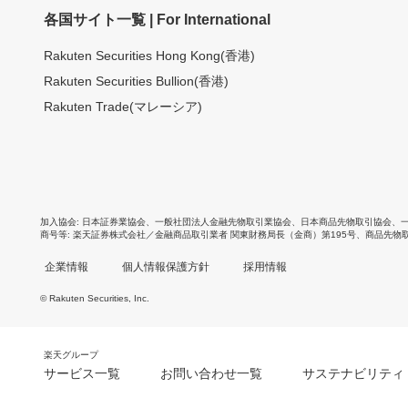
各国サイト一覧 | For International
Rakuten Securities Hong Kong(香港)
Rakuten Securities Bullion(香港)
Rakuten Trade(マレーシア)
加入協会
日本証券業協会
、
一般社団法人金融先物取引業協会
、
日本商品先物取引協会
、
商号等
楽天証券株式会社／金融商品取引業者 関東財務局長（金商）第195号、商品先物
企業情報
個人情報保護方針
採用情報
© Rakuten Securities, Inc.
楽天グループ
サービス一覧
お問い合わせ一覧
サステナビリティ