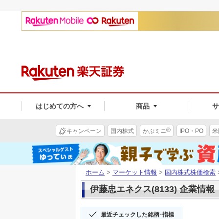
はじめての方へ
商品
®
キャンペーン
国内株式
かぶミニ
IPO・PO
米
ホーム
>
マーケット情報
>
国内株式株価検索
伊藤忠エネクス(8133) 企業情報
最近チェックした銘柄･指標