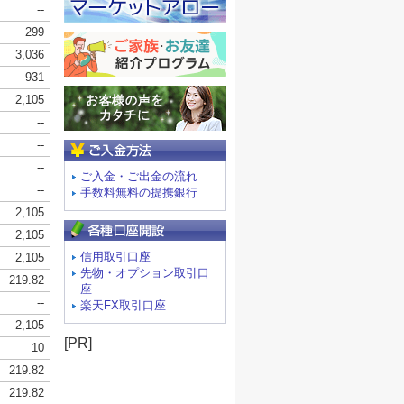
ご入金方法
ご入金・ご出金の流れ
手数料無料の提携銀行
信用取引口座
先物・オプション取引口
座
楽天FX取引口座
[PR]