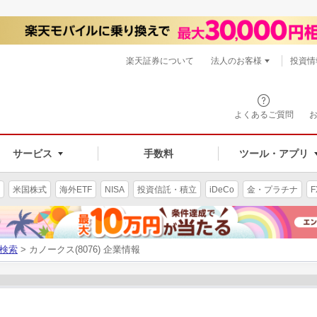
楽天証券について
法人のお客様
投資情
よくあるご質問
サービス
手数料
ツール・アプリ
米国株式
海外ETF
NISA
投資信託・積立
iDeCo
金・プラチナ
F
検索
> カノークス(8076) 企業情報