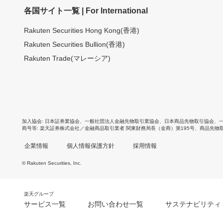
各国サイト一覧 | For International
Rakuten Securities Hong Kong(香港)
Rakuten Securities Bullion(香港)
Rakuten Trade(マレーシア)
加入協会
日本証券業協会
、
一般社団法人金融先物取引業協会
、
日本商品先物取引協会
、
商号等
楽天証券株式会社／金融商品取引業者 関東財務局長（金商）第195号、商品先物
企業情報
個人情報保護方針
採用情報
© Rakuten Securities, Inc.
楽天グループ
サービス一覧
お問い合わせ一覧
サステナビリティ