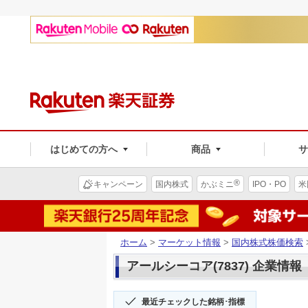
はじめての方へ
商品
®
キャンペーン
国内株式
かぶミニ
IPO・PO
米
ホーム
>
マーケット情報
>
国内株式株価検索
アールシーコア(7837) 企業情報
最近チェックした銘柄･指標