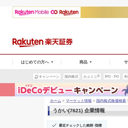
はじめての方へ
商品
®
キャンペーン
国内株式
かぶミニ
IPO・PO
米
ホーム
>
マーケット情報
>
国内株式株価検索
うかい(7621) 企業情報
最近チェックした銘柄･指標