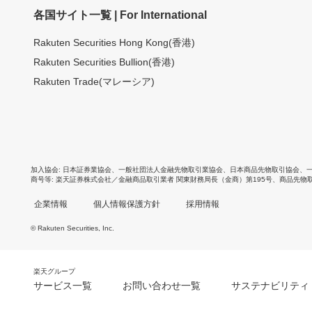
各国サイト一覧 | For International
Rakuten Securities Hong Kong(香港)
Rakuten Securities Bullion(香港)
Rakuten Trade(マレーシア)
加入協会
日本証券業協会
、
一般社団法人金融先物取引業協会
、
日本商品先物取引協会
、
商号等
楽天証券株式会社／金融商品取引業者 関東財務局長（金商）第195号、商品先物
企業情報
個人情報保護方針
採用情報
© Rakuten Securities, Inc.
楽天グループ
サービス一覧
お問い合わせ一覧
サステナビリティ