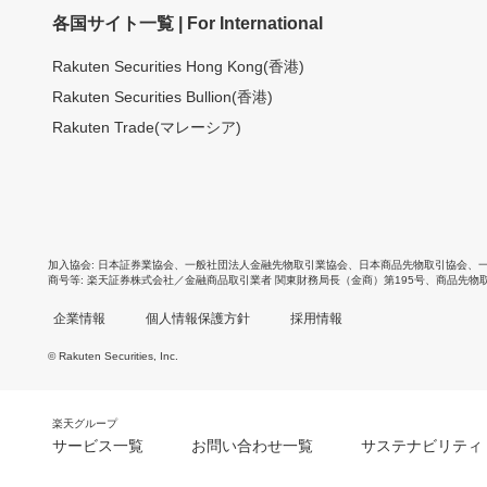
各国サイト一覧 | For International
Rakuten Securities Hong Kong(香港)
Rakuten Securities Bullion(香港)
Rakuten Trade(マレーシア)
加入協会
日本証券業協会
、
一般社団法人金融先物取引業協会
、
日本商品先物取引協会
、
商号等
楽天証券株式会社／金融商品取引業者 関東財務局長（金商）第195号、商品先物
企業情報
個人情報保護方針
採用情報
© Rakuten Securities, Inc.
楽天グループ
サービス一覧
お問い合わせ一覧
サステナビリティ