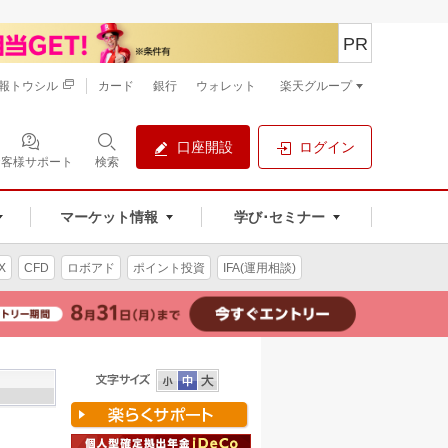
PR
報トウシル
カード
銀行
ウォレット
楽天グループ
口座開設
ログイン
お客様サポート
検索
マーケット情報
学び･セミナー
X
CFD
ロボアド
ポイント投資
IFA(運用相談)