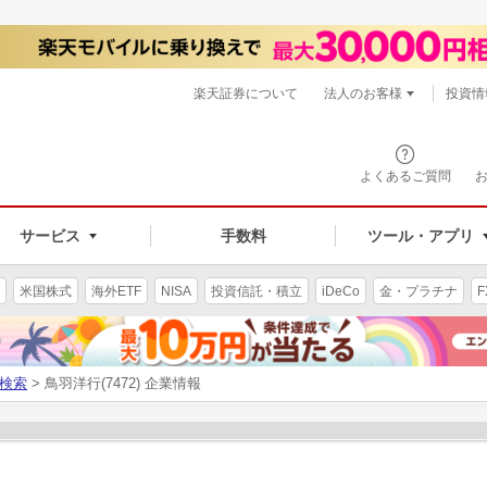
楽天証券について
法人のお客様
投資情
よくあるご質問
サービス
手数料
ツール・アプリ
米国株式
海外ETF
NISA
投資信託・積立
iDeCo
金・プラチナ
F
検索
> 鳥羽洋行(7472) 企業情報