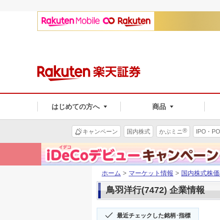
はじめての方へ
商品
®
キャンペーン
国内株式
かぶミニ
IPO・PO
ホーム
>
マーケット情報
>
国内株式株価
鳥羽洋行(7472) 企業情報
最近チェックした銘柄･指標