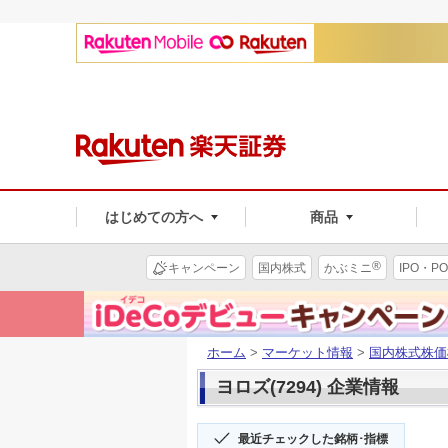
はじめての方へ
商品
®
キャンペーン
国内株式
かぶミニ
IPO・PO
ホーム
>
マーケット情報
>
国内株式株価
ヨロズ(7294) 企業情報
最近チェックした銘柄･指標