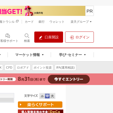
PR
報トウシル
カード
銀行
ウォレット
楽天グループ
口座開設
ログイン
お客様サポート
検索
マーケット情報
学び･セミナー
X
CFD
ロボアド
ポイント投資
IFA(運用相談)