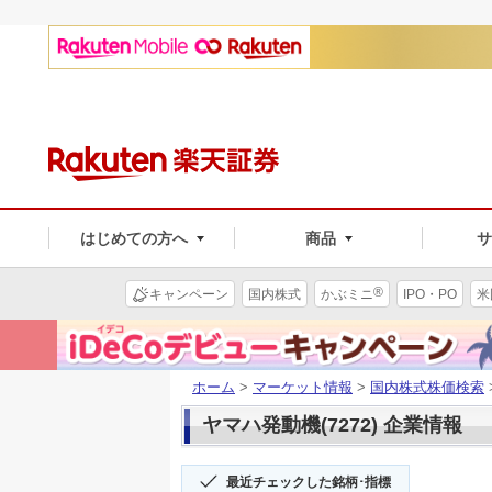
はじめての方へ
商品
®
キャンペーン
国内株式
かぶミニ
IPO・PO
米
ホーム
>
マーケット情報
>
国内株式株価検索
ヤマハ発動機(7272) 企業情報
最近チェックした銘柄･指標