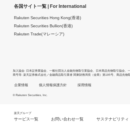
各国サイト一覧 | For International
Rakuten Securities Hong Kong(香港)
Rakuten Securities Bullion(香港)
Rakuten Trade(マレーシア)
加入協会
日本証券業協会
、
一般社団法人金融先物取引業協会
、
日本商品先物取引協会
、
商号等
楽天証券株式会社／金融商品取引業者 関東財務局長（金商）第195号、商品先物
企業情報
個人情報保護方針
採用情報
© Rakuten Securities, Inc.
楽天グループ
サービス一覧
お問い合わせ一覧
サステナビリティ