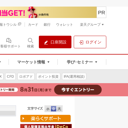
PR
報トウシル
カード
銀行
ウォレット
楽天グループ
口座開設
ログイン
お客様サポート
検索
マーケット情報
学び･セミナー
X
CFD
ロボアド
ポイント投資
IFA(運用相談)