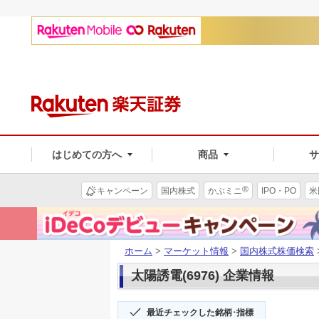
はじめての方へ
商品
®
キャンペーン
国内株式
かぶミニ
IPO・PO
米
ホーム
>
マーケット情報
>
国内株式株価検索
太陽誘電(6976) 企業情報
最近チェックした銘柄･指標