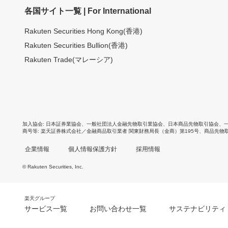
各国サイト一覧 | For International
Rakuten Securities Hong Kong(香港)
Rakuten Securities Bullion(香港)
Rakuten Trade(マレーシア)
加入協会
日本証券業協会
、
一般社団法人金融先物取引業協会
、
日本商品先物取引協会
、
商号等
楽天証券株式会社／金融商品取引業者 関東財務局長（金商）第195号、商品先物
企業情報
個人情報保護方針
採用情報
© Rakuten Securities, Inc.
楽天グループ
サービス一覧
お問い合わせ一覧
サステナビリティ