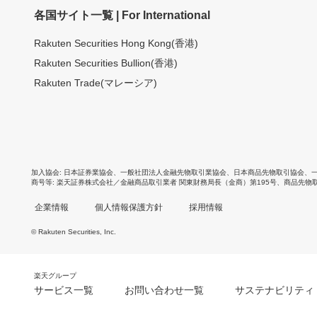
各国サイト一覧 | For International
Rakuten Securities Hong Kong(香港)
Rakuten Securities Bullion(香港)
Rakuten Trade(マレーシア)
加入協会
日本証券業協会
、
一般社団法人金融先物取引業協会
、
日本商品先物取引協会
、
商号等
楽天証券株式会社／金融商品取引業者 関東財務局長（金商）第195号、商品先物
企業情報
個人情報保護方針
採用情報
© Rakuten Securities, Inc.
楽天グループ
サービス一覧
お問い合わせ一覧
サステナビリティ