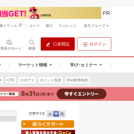
PR
報トウシル
カード
銀行
ウォレット
楽天グループ
口座開設
ログイン
お客様サポート
検索
マーケット情報
学び･セミナー
X
CFD
ロボアド
ポイント投資
IFA(運用相談)