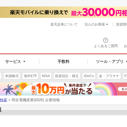
楽天証券について
法人のお客様
投資情
よくあるご質問
サービス
手数料
ツール・アプリ
米国株式
海外ETF
NISA
投資信託・積立
iDeCo
金・プラチナ
F
検索
> 岡谷電機産業(6926) 企業情報
報