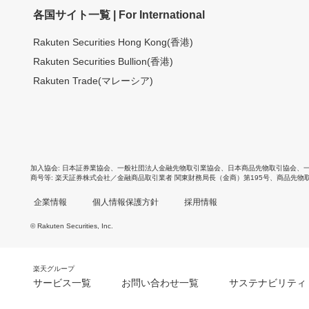
各国サイト一覧 | For International
Rakuten Securities Hong Kong(香港)
Rakuten Securities Bullion(香港)
Rakuten Trade(マレーシア)
加入協会
日本証券業協会
、
一般社団法人金融先物取引業協会
、
日本商品先物取引協会
、
商号等
楽天証券株式会社／金融商品取引業者 関東財務局長（金商）第195号、商品先物
企業情報
個人情報保護方針
採用情報
© Rakuten Securities, Inc.
楽天グループ
サービス一覧
お問い合わせ一覧
サステナビリティ