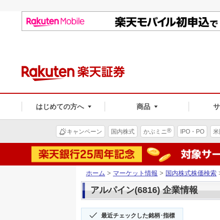
はじめての方へ
商品
®
キャンペーン
国内株式
かぶミニ
IPO・PO
米
ホーム
>
マーケット情報
>
国内株式株価検索
アルパイン(6816) 企業情報
最近チェックした銘柄･指標