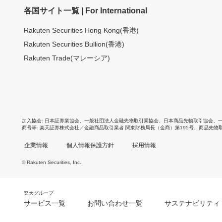
各国サイト一覧 | For International
Rakuten Securities Hong Kong(香港)
Rakuten Securities Bullion(香港)
Rakuten Trade(マレーシア)
加入協会
日本証券業協会
、
一般社団法人金融先物取引業協会
、
日本商品先物取引協会
、
商号等
楽天証券株式会社／金融商品取引業者 関東財務局長（金商）第195号、商品先物
企業情報
個人情報保護方針
採用情報
© Rakuten Securities, Inc.
楽天グループ
サービス一覧
お問い合わせ一覧
サステナビリティ