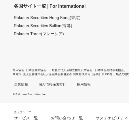
各国サイト一覧 | For International
Rakuten Securities Hong Kong(香港)
Rakuten Securities Bullion(香港)
Rakuten Trade(マレーシア)
加入協会
日本証券業協会
、
一般社団法人金融先物取引業協会
、
日本商品先物取引協会
、
商号等
楽天証券株式会社／金融商品取引業者 関東財務局長（金商）第195号、商品先物
企業情報
個人情報保護方針
採用情報
© Rakuten Securities, Inc.
楽天グループ
サービス一覧
お問い合わせ一覧
サステナビリティ