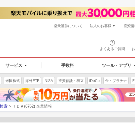
楽天証券について
法人のお客様
投資情
よくあるご質問
サービス
手数料
ツール・アプリ
米国株式
海外ETF
NISA
投資信託・積立
iDeCo
金・プラチナ
F
検索
> ＴＤＫ(6762) 企業情報