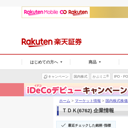
はじめての方へ
商品
®
キャンペーン
国内株式
かぶミニ
IPO・PO
ホーム
>
マーケット情報
>
国内株式株価
ＴＤＫ(6762) 企業情報
最近チェックした銘柄･指標