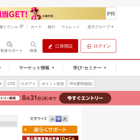
PR
報トウシル
カード
銀行
ウォレット
楽天グループ
口座開設
ログイン
お客様サポート
検索
マーケット情報
学び･セミナー
X
CFD
ロボアド
ポイント投資
IFA(運用相談)