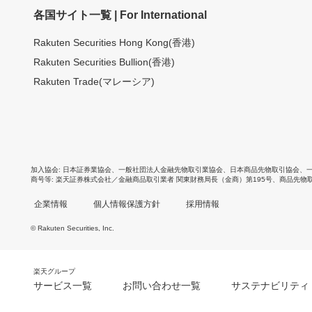
各国サイト一覧 | For International
Rakuten Securities Hong Kong(香港)
Rakuten Securities Bullion(香港)
Rakuten Trade(マレーシア)
加入協会
日本証券業協会
、
一般社団法人金融先物取引業協会
、
日本商品先物取引協会
、
商号等
楽天証券株式会社／金融商品取引業者 関東財務局長（金商）第195号、商品先物
企業情報
個人情報保護方針
採用情報
© Rakuten Securities, Inc.
楽天グループ
サービス一覧
お問い合わせ一覧
サステナビリティ