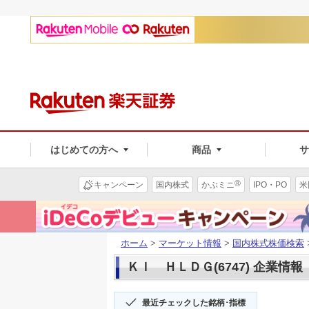
はじめての方へ
商品
®
キャンペーン
国内株式
かぶミニ
IPO・PO
米
ホーム
>
マーケット情報
>
国内株式株価検索
ＫＩ ＨＬＤＧ(6747) 企業情報
最近チェックした銘柄･指標