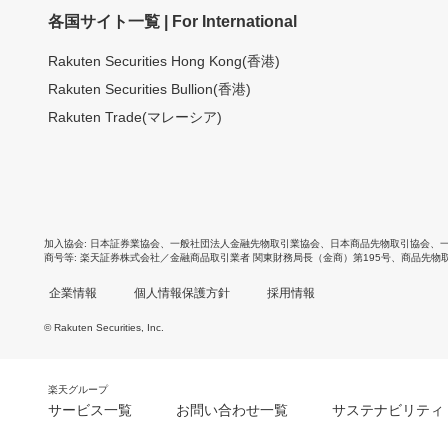
各国サイト一覧 | For International
Rakuten Securities Hong Kong(香港)
Rakuten Securities Bullion(香港)
Rakuten Trade(マレーシア)
加入協会
日本証券業協会
、
一般社団法人金融先物取引業協会
、
日本商品先物取引協会
、
商号等
楽天証券株式会社／金融商品取引業者 関東財務局長（金商）第195号、商品先物
企業情報
個人情報保護方針
採用情報
© Rakuten Securities, Inc.
楽天グループ
サービス一覧
お問い合わせ一覧
サステナビリティ