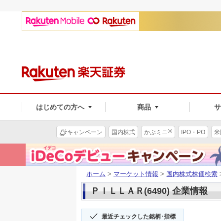
はじめての方へ
商品
®
キャンペーン
国内株式
かぶミニ
IPO・PO
米
ホーム
>
マーケット情報
>
国内株式株価検索
ＰＩＬＬＡＲ(6490) 企業情報
最近チェックした銘柄･指標