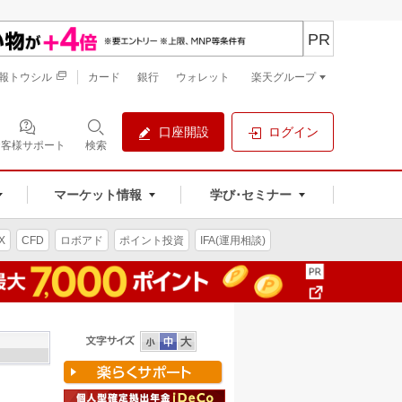
PR
報トウシル
カード
銀行
ウォレット
楽天グループ
口座開設
ログイン
お客様サポート
検索
マーケット情報
学び･セミナー
X
CFD
ロボアド
ポイント投資
IFA(運用相談)