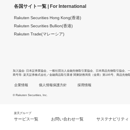
各国サイト一覧 | For International
Rakuten Securities Hong Kong(香港)
Rakuten Securities Bullion(香港)
Rakuten Trade(マレーシア)
加入協会
日本証券業協会
、
一般社団法人金融先物取引業協会
、
日本商品先物取引協会
、
商号等
楽天証券株式会社／金融商品取引業者 関東財務局長（金商）第195号、商品先物
企業情報
個人情報保護方針
採用情報
© Rakuten Securities, Inc.
楽天グループ
サービス一覧
お問い合わせ一覧
サステナビリティ