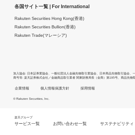
各国サイト一覧 | For International
Rakuten Securities Hong Kong(香港)
Rakuten Securities Bullion(香港)
Rakuten Trade(マレーシア)
加入協会
日本証券業協会
、
一般社団法人金融先物取引業協会
、
日本商品先物取引協会
、
商号等
楽天証券株式会社／金融商品取引業者 関東財務局長（金商）第195号、商品先物
企業情報
個人情報保護方針
採用情報
© Rakuten Securities, Inc.
楽天グループ
サービス一覧
お問い合わせ一覧
サステナビリティ