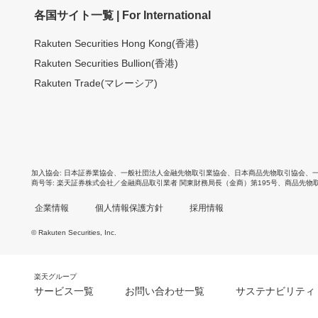
各国サイト一覧 | For International
Rakuten Securities Hong Kong(香港)
Rakuten Securities Bullion(香港)
Rakuten Trade(マレーシア)
加入協会
日本証券業協会
、
一般社団法人金融先物取引業協会
、
日本商品先物取引協会
、
商号等
楽天証券株式会社／金融商品取引業者 関東財務局長（金商）第195号、商品先物
企業情報
個人情報保護方針
採用情報
© Rakuten Securities, Inc.
楽天グループ
サービス一覧
お問い合わせ一覧
サステナビリティ