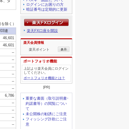
ログインにお困りの方
暗証番号は定期的に更新
楽天FX口座を開設
楽天会員情報
楽天ポイント
ポートフォリオ機能
上記より楽天会員にログイン
してください。
ポートフォリオ機能とは？
[PR]
重要な書面（取引説明書･
約諾書等）の閲覧につい
て
未公開株の勧誘にご注意
フィッシング詐欺にご注
意