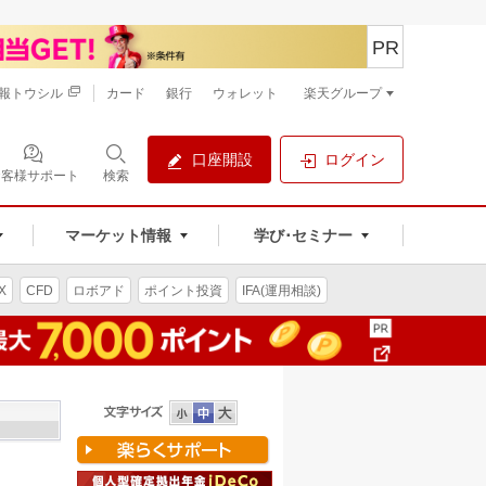
PR
報トウシル
カード
銀行
ウォレット
楽天グループ
口座開設
ログイン
お客様サポート
検索
マーケット情報
学び･セミナー
X
CFD
ロボアド
ポイント投資
IFA(運用相談)