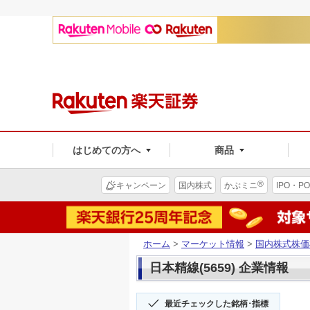
はじめての方へ
商品
®
キャンペーン
国内株式
かぶミニ
IPO・PO
ホーム
>
マーケット情報
>
国内株式株価
日本精線(5659) 企業情報
最近チェックした銘柄･指標