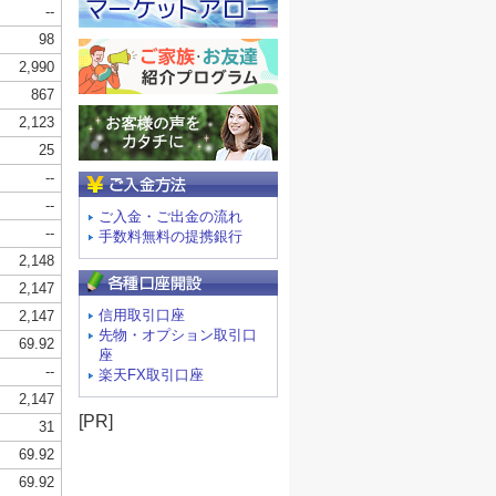
ご入金方法
ご入金・ご出金の流れ
手数料無料の提携銀行
信用取引口座
先物・オプション取引口
座
楽天FX取引口座
[PR]