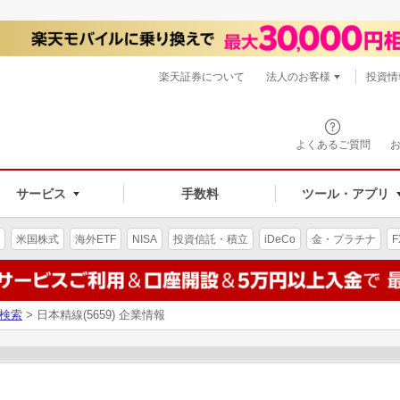
楽天証券について
法人のお客様
投資情
よくあるご質問
サービス
手数料
ツール・アプリ
米国株式
海外ETF
NISA
投資信託・積立
iDeCo
金・プラチナ
F
検索
> 日本精線(5659) 企業情報