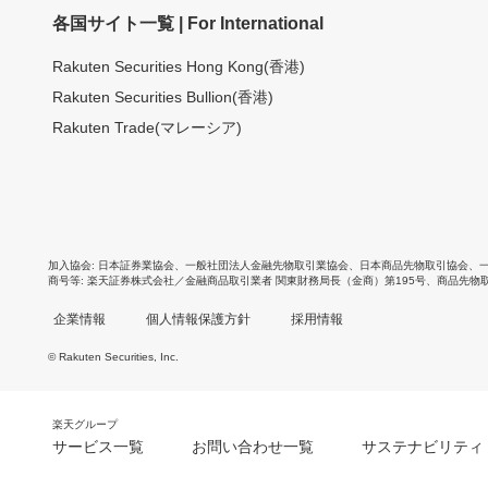
各国サイト一覧 | For International
Rakuten Securities Hong Kong(香港)
Rakuten Securities Bullion(香港)
Rakuten Trade(マレーシア)
加入協会
日本証券業協会
、
一般社団法人金融先物取引業協会
、
日本商品先物取引協会
、
商号等
楽天証券株式会社／金融商品取引業者 関東財務局長（金商）第195号、商品先物
企業情報
個人情報保護方針
採用情報
© Rakuten Securities, Inc.
楽天グループ
サービス一覧
お問い合わせ一覧
サステナビリティ