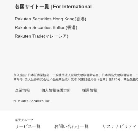
各国サイト一覧 | For International
Rakuten Securities Hong Kong(香港)
Rakuten Securities Bullion(香港)
Rakuten Trade(マレーシア)
加入協会
日本証券業協会
、
一般社団法人金融先物取引業協会
、
日本商品先物取引協会
、
商号等
楽天証券株式会社／金融商品取引業者 関東財務局長（金商）第195号、商品先物
企業情報
個人情報保護方針
採用情報
© Rakuten Securities, Inc.
楽天グループ
サービス一覧
お問い合わせ一覧
サステナビリティ