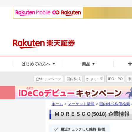
はじめての方へ
商品
®
キャンペーン
国内株式
かぶミニ
IPO・PO
米
ホーム
>
マーケット情報
>
国内株式株価検索
ＭＯＲＥＳＣＯ(5018) 企業情報
最近チェックした銘柄･指標