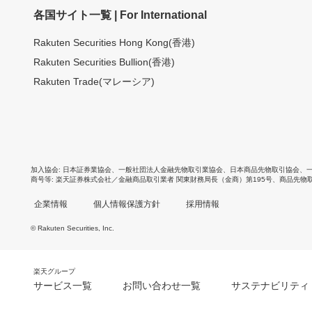
各国サイト一覧 | For International
Rakuten Securities Hong Kong(香港)
Rakuten Securities Bullion(香港)
Rakuten Trade(マレーシア)
加入協会
日本証券業協会
、
一般社団法人金融先物取引業協会
、
日本商品先物取引協会
、
商号等
楽天証券株式会社／金融商品取引業者 関東財務局長（金商）第195号、商品先物
企業情報
個人情報保護方針
採用情報
© Rakuten Securities, Inc.
楽天グループ
サービス一覧
お問い合わせ一覧
サステナビリティ