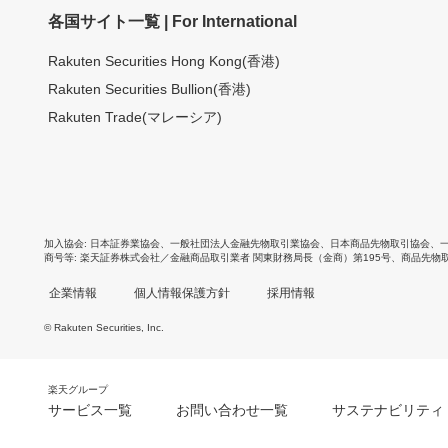
各国サイト一覧 | For International
Rakuten Securities Hong Kong(香港)
Rakuten Securities Bullion(香港)
Rakuten Trade(マレーシア)
加入協会
日本証券業協会
、
一般社団法人金融先物取引業協会
、
日本商品先物取引協会
、
商号等
楽天証券株式会社／金融商品取引業者 関東財務局長（金商）第195号、商品先物
企業情報
個人情報保護方針
採用情報
© Rakuten Securities, Inc.
楽天グループ
サービス一覧
お問い合わせ一覧
サステナビリティ