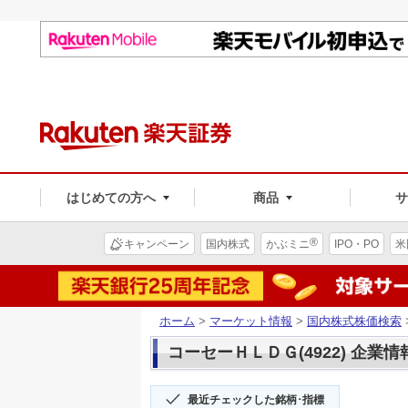
はじめての方へ
商品
®
キャンペーン
国内株式
かぶミニ
IPO・PO
米
ホーム
>
マーケット情報
>
国内株式株価検索
コーセーＨＬＤＧ(4922) 企業情
最近チェックした銘柄･指標