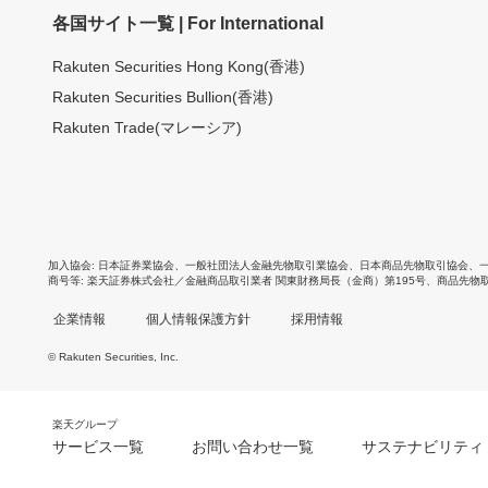
各国サイト一覧 | For International
Rakuten Securities Hong Kong(香港)
Rakuten Securities Bullion(香港)
Rakuten Trade(マレーシア)
加入協会
日本証券業協会
、
一般社団法人金融先物取引業協会
、
日本商品先物取引協会
、
商号等
楽天証券株式会社／金融商品取引業者 関東財務局長（金商）第195号、商品先物
企業情報
個人情報保護方針
採用情報
© Rakuten Securities, Inc.
楽天グループ
サービス一覧
お問い合わせ一覧
サステナビリティ