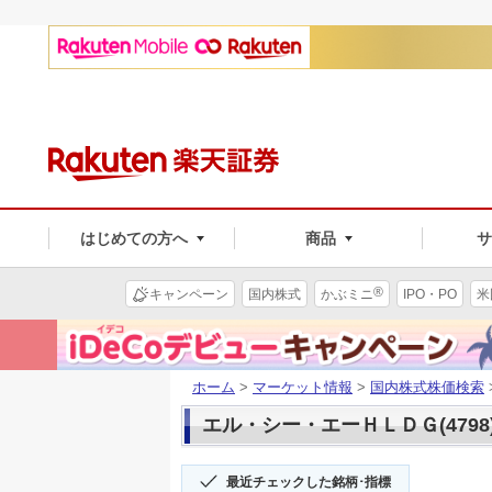
はじめての方へ
商品
®
キャンペーン
国内株式
かぶミニ
IPO・PO
米
ホーム
>
マーケット情報
>
国内株式株価検索
エル・シー・エーＨＬＤＧ(4798
最近チェックした銘柄･指標