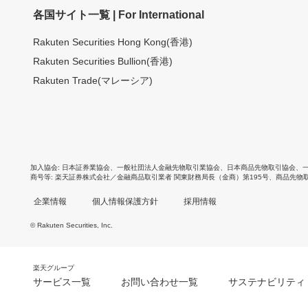
各国サイト一覧 | For International
Rakuten Securities Hong Kong(香港)
Rakuten Securities Bullion(香港)
Rakuten Trade(マレーシア)
加入協会
日本証券業協会
、
一般社団法人金融先物取引業協会
、
日本商品先物取引協会
、
商号等
楽天証券株式会社／金融商品取引業者 関東財務局長（金商）第195号、商品先物
企業情報
個人情報保護方針
採用情報
© Rakuten Securities, Inc.
楽天グループ
サービス一覧
お問い合わせ一覧
サステナビリティ