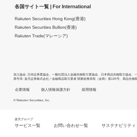
各国サイト一覧 | For International
Rakuten Securities Hong Kong(香港)
Rakuten Securities Bullion(香港)
Rakuten Trade(マレーシア)
加入協会
日本証券業協会
、
一般社団法人金融先物取引業協会
、
日本商品先物取引協会
、
商号等
楽天証券株式会社／金融商品取引業者 関東財務局長（金商）第195号、商品先物
企業情報
個人情報保護方針
採用情報
© Rakuten Securities, Inc.
楽天グループ
サービス一覧
お問い合わせ一覧
サステナビリティ