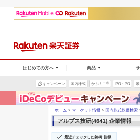
はじめての方へ
商品
®
キャンペーン
国内株式
かぶミニ
IPO・PO
米
ホーム
>
マーケット情報
>
国内株式株価検索
アルプス技研(4641) 企業情報
最近チェックした銘柄･指標