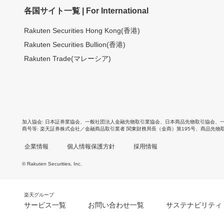
各国サイト一覧 | For International
Rakuten Securities Hong Kong(香港)
Rakuten Securities Bullion(香港)
Rakuten Trade(マレーシア)
加入協会
日本証券業協会
、
一般社団法人金融先物取引業協会
、
日本商品先物取引協会
、
商号等
楽天証券株式会社／金融商品取引業者 関東財務局長（金商）第195号、商品先物
企業情報
個人情報保護方針
採用情報
© Rakuten Securities, Inc.
楽天グループ
サービス一覧
お問い合わせ一覧
サステナビリティ