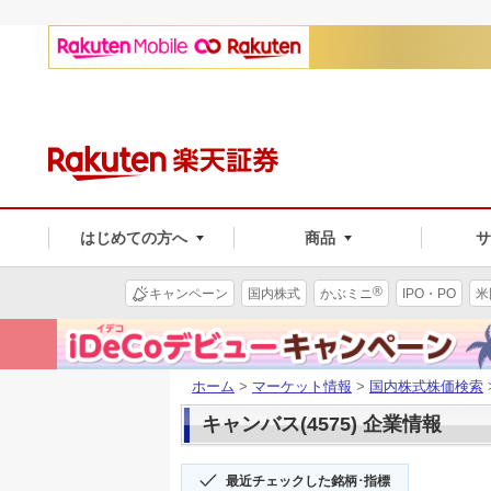
はじめての方へ
商品
®
キャンペーン
国内株式
かぶミニ
IPO・PO
米
ホーム
>
マーケット情報
>
国内株式株価検索
キャンバス(4575) 企業情報
最近チェックした銘柄･指標