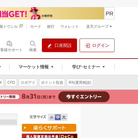
PR
報トウシル
カード
銀行
ウォレット
楽天グループ
口座開設
ログイン
お客様サポート
検索
マーケット情報
学び･セミナー
X
CFD
ロボアド
ポイント投資
IFA(運用相談)