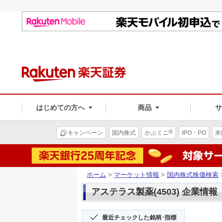
はじめての方へ
商品
®
キャンペーン
国内株式
かぶミニ
IPO・PO
米
ホーム
>
マーケット情報
>
国内株式株価検索
アステラス製薬(4503) 企業情報
最近チェックした銘柄･指標