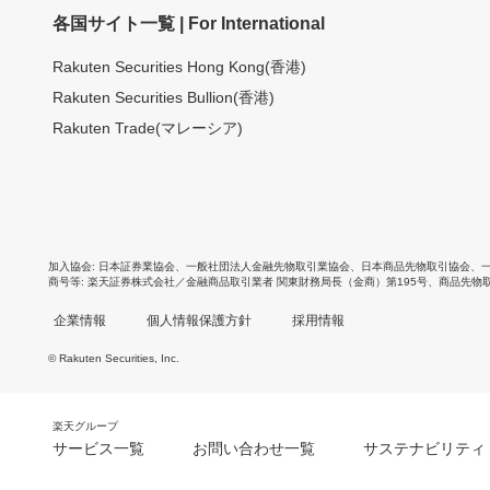
各国サイト一覧 | For International
Rakuten Securities Hong Kong(香港)
Rakuten Securities Bullion(香港)
Rakuten Trade(マレーシア)
加入協会
日本証券業協会
、
一般社団法人金融先物取引業協会
、
日本商品先物取引協会
、
商号等
楽天証券株式会社／金融商品取引業者 関東財務局長（金商）第195号、商品先物
企業情報
個人情報保護方針
採用情報
© Rakuten Securities, Inc.
楽天グループ
サービス一覧
お問い合わせ一覧
サステナビリティ