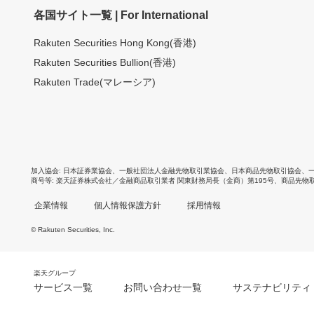
各国サイト一覧 | For International
Rakuten Securities Hong Kong(香港)
Rakuten Securities Bullion(香港)
Rakuten Trade(マレーシア)
加入協会
日本証券業協会
、
一般社団法人金融先物取引業協会
、
日本商品先物取引協会
、
商号等
楽天証券株式会社／金融商品取引業者 関東財務局長（金商）第195号、商品先物
企業情報
個人情報保護方針
採用情報
© Rakuten Securities, Inc.
楽天グループ
サービス一覧
お問い合わせ一覧
サステナビリティ