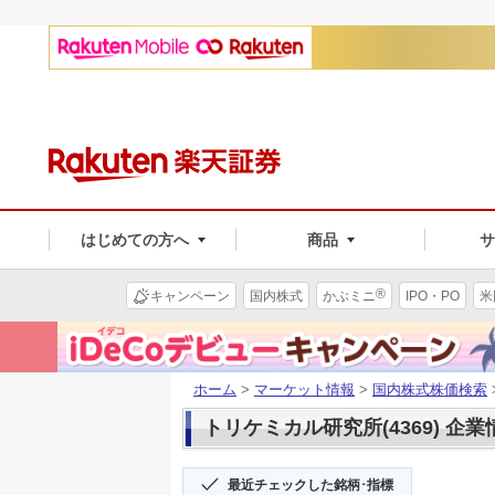
はじめての方へ
商品
®
キャンペーン
国内株式
かぶミニ
IPO・PO
米
ホーム
>
マーケット情報
>
国内株式株価検索
トリケミカル研究所(4369) 企業
最近チェックした銘柄･指標