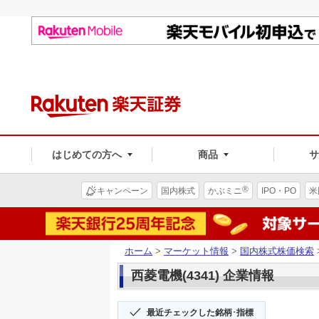
はじめての方へ
商品
®
キャンペーン
国内株式
かぶミニ
IPO・PO
米
ホーム
>
マーケット情報
>
国内株式株価検索
西菱電機(4341) 企業情報
最近チェックした銘柄･指標