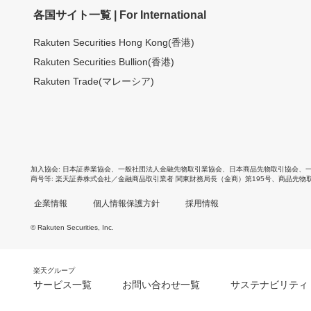
各国サイト一覧 | For International
Rakuten Securities Hong Kong(香港)
Rakuten Securities Bullion(香港)
Rakuten Trade(マレーシア)
加入協会
日本証券業協会
、
一般社団法人金融先物取引業協会
、
日本商品先物取引協会
、
商号等
楽天証券株式会社／金融商品取引業者 関東財務局長（金商）第195号、商品先物
企業情報
個人情報保護方針
採用情報
© Rakuten Securities, Inc.
楽天グループ
サービス一覧
お問い合わせ一覧
サステナビリティ