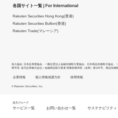
各国サイト一覧 | For International
Rakuten Securities Hong Kong(香港)
Rakuten Securities Bullion(香港)
Rakuten Trade(マレーシア)
加入協会
日本証券業協会
、
一般社団法人金融先物取引業協会
、
日本商品先物取引協会
、
商号等
楽天証券株式会社／金融商品取引業者 関東財務局長（金商）第195号、商品先物
企業情報
個人情報保護方針
採用情報
© Rakuten Securities, Inc.
楽天グループ
サービス一覧
お問い合わせ一覧
サステナビリティ