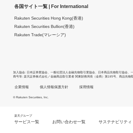
各国サイト一覧 | For International
Rakuten Securities Hong Kong(香港)
Rakuten Securities Bullion(香港)
Rakuten Trade(マレーシア)
加入協会
日本証券業協会
、
一般社団法人金融先物取引業協会
、
日本商品先物取引協会
、
商号等
楽天証券株式会社／金融商品取引業者 関東財務局長（金商）第195号、商品先物
企業情報
個人情報保護方針
採用情報
© Rakuten Securities, Inc.
楽天グループ
サービス一覧
お問い合わせ一覧
サステナビリティ